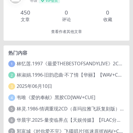
等级
VIP会员
450
0
0
文章
评论
收藏
查看作者其他文章
热门内容
林忆莲.1997《最爱THEBESTOFSANDYLIVE》2CD【滚石】
1
林淑娟.1996-旧韵恋曲·不了情【华丽】【WAV+CUE】
2
2025年06月10日
3
韦唯《爱的奉献》黑胶CD[WAV+CUE]
4
林灵.1986-情调重现2CD（喜玛拉雅飞跃复刻版）【海丽】
5
华晨宇.2025-量变临界点【天娱传媒】【FLAC分轨】
6
郭富城《对你爱不完》飞碟唱片[低速原抓WAV+CUE]
7