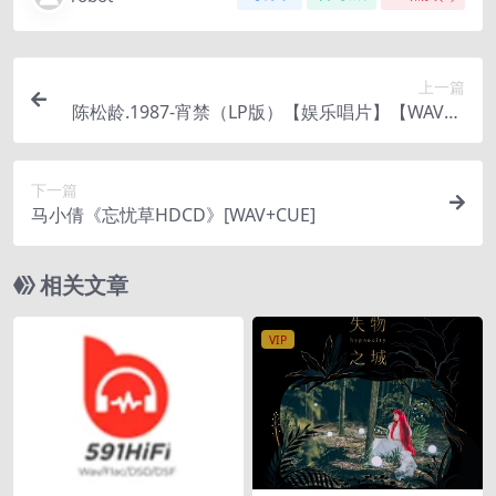
上一篇
陈松龄.1987-宵禁（LP版）【娱乐唱片】【WAV+C
UE】
下一篇
马小倩《忘忧草HDCD》[WAV+CUE]
相关文章
VIP