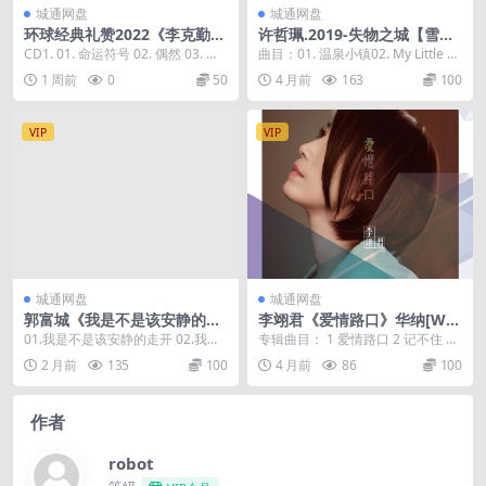
城通网盘
城通网盘
环球经典礼赞2022《李克勤》
许哲珮.2019-失物之城【雪人
3CD[WAV+CUE]
音乐】【FLAC分轨】
CD1. 01. 命运符号 02. 偶然 03. 告
曲目：01. 温泉小镇02. My Little Se
别忧郁 04. 丝丝雨线 0...
cret03. 石板画家之...
1 周前
0
50
4 月前
163
100
VIP
VIP
城通网盘
城通网盘
郭富城《我是不是该安静的走
李翊君《爱情路口》华纳[WA
开》飞碟唱片[低速原抓WAV+
V]
01.我是不是该安静的走开 02.我想
专辑曲目： 1 爱情路口 2 记不住 3
CUE]
偷偷对你说我爱你 03.I Wanna H...
放心 李翊君;江宏恩 4 背叛无所谓...
2 月前
135
100
4 月前
86
100
作者
robot