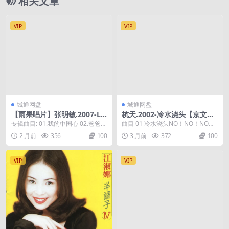
相关文章
VIP
VIP
城通网盘
城通网盘
【雨果唱片】张明敏.2007-LP
杭天.2002-冷水浇头【京文】
CD45【HUGO】【WAV+CU
【WAV+CUE】
专辑曲目: 01.我的中国心 02.爸爸的
曲目 01 冷水浇头NO！NO！NO！
E】
草鞋 03.龙上行 04.黄河愿 05...
02 嘿，我的南方摇滚兄弟 03 牢骚
2 月前
356
100
3 月前
372
100
大...
VIP
VIP