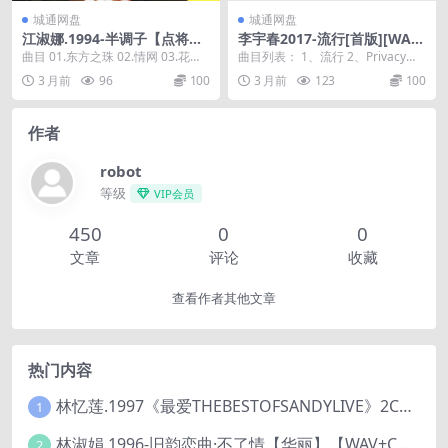
城通网盘
城通网盘
江淑娜.1994-半调子【点将】
李宇春2017-流行[首版][WAV
【WAV+CUE】
+CUE]
曲目 01.东方之珠 02.情网 03.花心
曲目列表： 1、流行 2、Privacy
04.最爱是你 05.无情的雨.无...
3、焰火 4、耳机 5、口音 6、今
3 月前
96
100
3 月前
123
100
天...
作者
robot
等级
VIP会员
450
0
0
文章
评论
收藏
查看作者其他文章
热门内容
林忆莲.1997《最爱THEBESTOFSANDYLIVE》2CD【滚石】
1
林淑娟.1996-旧韵恋曲·不了情【华丽】【WAV+CUE】
2