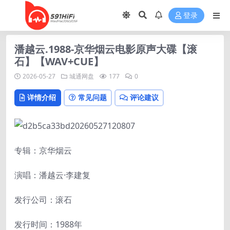
登录
潘越云.1988-京华烟云电影原声大碟【滚
石】【WAV+CUE】
2026-05-27
城通网盘
177
0
详情介绍
常见问题
评论建议
专辑：京华烟云
演唱：潘越云·李建复
发行公司：滚石
发行时间：1988年