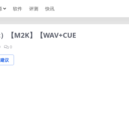
源
软件
评测
快讯
）【M2K】【WAV+CUE
9
0
论建议