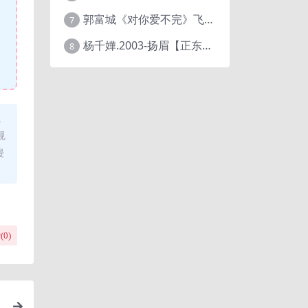
郭富城《对你爱不完》飞碟唱片[低速原抓WAV+CUE]
7
杨千嬅.2003-扬眉【正东】【WAV+CUE】
8
。
规
侵
(
0
)