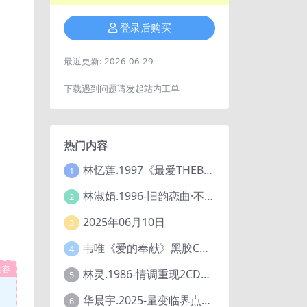
登录后购买
最近更新:
2026-06-29
下载遇到问题请发起站内工单
热门内容
林忆莲.1997《最爱THEBESTOFSANDYLIVE》2CD【滚石】
1
林淑娟.1996-旧韵恋曲·不了情【华丽】【WAV+CUE】
2
2025年06月10日
3
韦唯《爱的奉献》黑胶CD[WAV+CUE]
4
内容
林灵.1986-情调重现2CD（喜玛拉雅飞跃复刻版）【海丽】
5
华晨宇.2025-量变临界点【天娱传媒】【FLAC分轨】
6