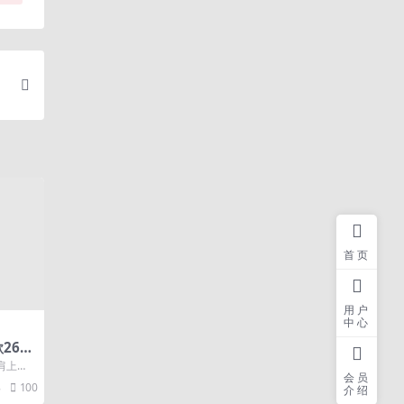
首页
用户
中心
26
WAV
 肩上蝶
会员
..
8
100
介绍