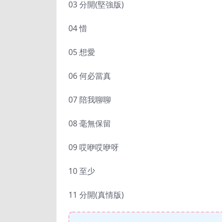
03 分開(堅強版)
04 惜
05 想愛
06 何必當真
07 陪我聊聊
08 毫無保留
09 哎咿哎咿呀
10 至少
11 分開(真情版)