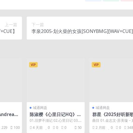
上一篇
下一篇
+CUE】
李泉2005-划火柴的女孩[SONYBMG][WAV+CUE]
VIP
VIP
城通网盘
城通网盘
dreas
陈淑樱《心里日记HQ》头
群星《2025好听新歌
omanza
版限量编号MQA[低速原
0》车载音乐[24bit-
01.旧梦不须记 02.心里日记 03.
曲目 01.金志文-苏美璇 –
抓WAV+CUE]
分轨]
星光背后 04.随缘 05.难为正邪定
(哪怕爱跌落了还不如昨) 0.
229
100
4 天前
0
0
0
50
2 月前
0
0
34
分...