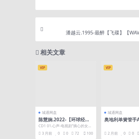
潘越云.1995-最醉【飞碟】【WAV
相关文章
VIP
VIP
城通网盘
城通网盘
陈慧娴.2022-【环球经典
奥地利单簧管手An
礼赞3】3CD【环球】【W
Ottensamer-R
CD1 01.心声-电视剧”摘心的女
AV+CUE】
2025
人”主题曲 02.心...
3 月前
0
0
72
100
2 月前
0
0