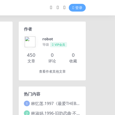
登录
作者
robot
等级
VIP会员
450
0
0
文章
评论
收藏
查看作者其他文章
热门内容
林忆莲.1997《最爱THEBESTOFSANDYLIVE》2CD【滚石】
1
林淑娟.1996-旧韵恋曲·不了情【华丽】【WAV+CUE】
2