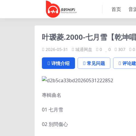
首页
音
叶瑷菱.2000-七月雪【乾坤唱
2026-05-31
城通网盘
0
0
307
0
详情介绍
常见问题
评论建
專輯曲名
01 七月雪
02 別問傷心