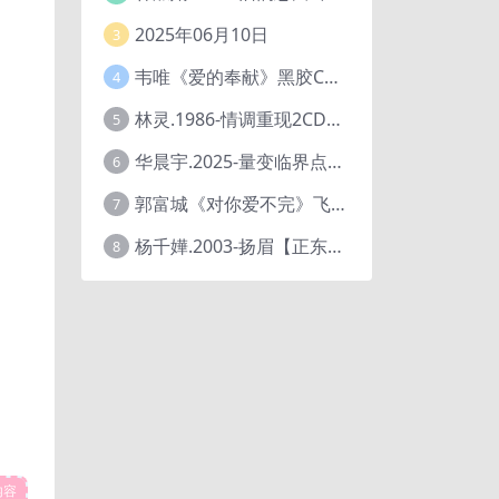
2025年06月10日
3
韦唯《爱的奉献》黑胶CD[WAV+CUE]
4
林灵.1986-情调重现2CD（喜玛拉雅飞跃复刻版）【海丽】
5
华晨宇.2025-量变临界点【天娱传媒】【FLAC分轨】
6
郭富城《对你爱不完》飞碟唱片[低速原抓WAV+CUE]
7
杨千嬅.2003-扬眉【正东】【WAV+CUE】
8
内容