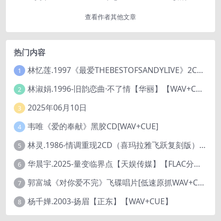
查看作者其他文章
热门内容
林忆莲.1997《最爱THEBESTOFSANDYLIVE》2CD【滚石】
1
林淑娟.1996-旧韵恋曲·不了情【华丽】【WAV+CUE】
2
2025年06月10日
3
韦唯《爱的奉献》黑胶CD[WAV+CUE]
4
林灵.1986-情调重现2CD（喜玛拉雅飞跃复刻版）【海丽】
5
华晨宇.2025-量变临界点【天娱传媒】【FLAC分轨】
6
郭富城《对你爱不完》飞碟唱片[低速原抓WAV+CUE]
7
杨千嬅.2003-扬眉【正东】【WAV+CUE】
8