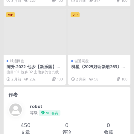
3 月前
226
100
3 月前
347
100
VIP
VIP
城通网盘
城通网盘
陈升.2022-他乡【新乐园】
群星《2025好听新歌263》车
【FLAC分轨】
载音乐【24bit-WAV分轨】
曲目: 01.他乡 02.去他乡的台九线 0
3.小辫子 (电影《山椒鱼来了》主
2 月前
232
100
2 月前
58
100
题...
作者
robot
等级
VIP会员
450
0
0
文章
评论
收藏