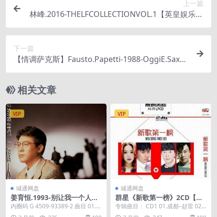
上一篇
林峰.2016-THELFCOLLECTIONVOL.1【英皇娱乐】
【WAV+CUE
下一篇
【情调萨克斯】Fausto.Papetti-1988-OggiE.Saxre
mo88
相关文章
VIP
VIP
城通网盘
城通网盘
姜育恒.1993-别让我一个人醉
群星《新歌第一榜》2CD【DT
【飞碟】【WAV+CUE】
S-WAV】
内圈码 G 4509-93389-2 曲目 01.别
专辑曲目： CD1 01.成都–赵雷 02.
让我一个人醉 02.抱着我 ...
刚好遇见你–...