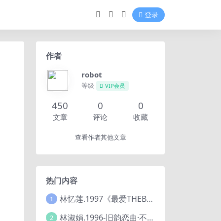
登录
作者
robot
等级
VIP会员
450
0
0
文章
评论
收藏
查看作者其他文章
热门内容
林忆莲.1997《最爱THEBESTOFSANDYLIVE》2CD【滚石】
1
林淑娟.1996-旧韵恋曲·不了情【华丽】【WAV+CUE】
2