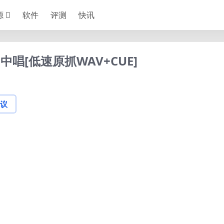
源
软件
评测
快讯
中唱[低速原抓WAV+CUE]
议