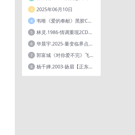
2025年06月10日
3
韦唯《爱的奉献》黑胶CD[WAV+CUE]
4
林灵.1986-情调重现2CD（喜玛拉雅飞跃复刻版）【海丽】
5
华晨宇.2025-量变临界点【天娱传媒】【FLAC分轨】
6
郭富城《对你爱不完》飞碟唱片[低速原抓WAV+CUE]
7
杨千嬅.2003-扬眉【正东】【WAV+CUE】
8