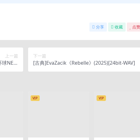
分享
收藏
点赞
上一篇
下一篇
环球NEW
[古典]EvaZacik《Rebelle》(2025)[24bit-WAV]
CD限量版
VIP
VIP