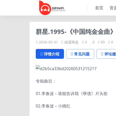
首页
音
群星.1995-《中国纯金金曲》
2026-05-31
城通网盘
0
0
85
0
详情介绍
常见问题
评论建
专辑曲目：
01.李春波 – 谁能告诉我《孽债》片头歌
02.李春波 – 小桃红