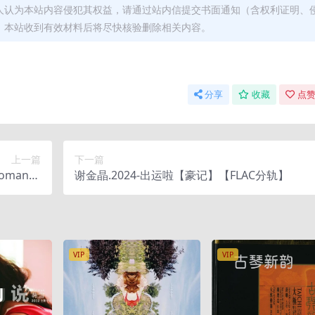
人认为本站内容侵犯其权益，请通过站内信提交书面通知（含权利证明、
，本站收到有效材料后将尽快核验删除相关内容。
分享
收藏
点赞
上一篇
下一篇
omanza
谢金晶.2024-出运啦【豪记】【FLAC分轨】
2025
VIP
VIP