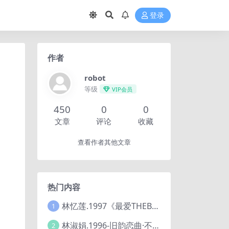
登录
作者
robot
等级
VIP会员
450
0
0
文章
评论
收藏
查看作者其他文章
热门内容
林忆莲.1997《最爱THEBESTOFSANDYLIVE》2CD【滚石】
1
林淑娟.1996-旧韵恋曲·不了情【华丽】【WAV+CUE】
2