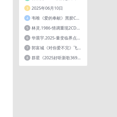
2025年06月10日
3
韦唯《爱的奉献》黑胶CD[WAV+CUE]
4
林灵.1986-情调重现2CD（喜玛拉雅飞跃复刻版）【海丽】
5
华晨宇.2025-量变临界点【天娱传媒】【FLAC分轨】
6
郭富城《对你爱不完》飞碟唱片[低速原抓WAV+CUE]
7
群星《2025好听新歌369》车载音乐【24bit-WAV分轨】
8