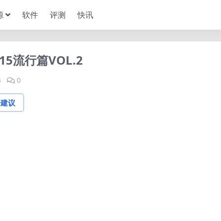
源
软件
评测
快讯
15流行篇VOL.2
4
0
论建议