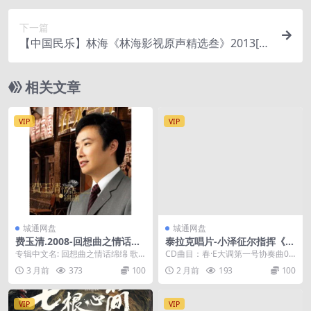
下一篇
【中国民乐】林海《林海影视原声精选叁》2013[W
AV+CUE].
相关文章
VIP
VIP
城通网盘
城通网盘
费玉清.2008-回想曲之情话绵
泰拉克唱片-小泽征尔指挥《维
绵【华纳】【WAV+CUE】
瓦尔第-四季》日本松下凸字首
专辑中文名: 回想曲之情话绵绵 歌
CD曲目：春·E大调第一号协奏曲01.
版
手: 费玉清 资源格式: APE 发行时间:
La Primavera (Spring)...
3 月前
373
100
2 月前
193
100
...
VIP
VIP