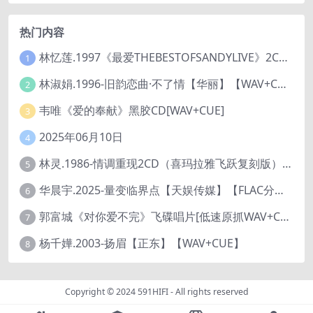
热门内容
林忆莲.1997《最爱THEBESTOFSANDYLIVE》2CD【滚石】
1
林淑娟.1996-旧韵恋曲·不了情【华丽】【WAV+CUE】
2
韦唯《爱的奉献》黑胶CD[WAV+CUE]
3
2025年06月10日
4
林灵.1986-情调重现2CD（喜玛拉雅飞跃复刻版）【海丽】
5
华晨宇.2025-量变临界点【天娱传媒】【FLAC分轨】
6
郭富城《对你爱不完》飞碟唱片[低速原抓WAV+CUE]
7
杨千嬅.2003-扬眉【正东】【WAV+CUE】
8
Copyright © 2024
591HIFI
- All rights reserved