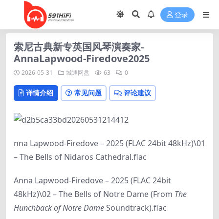
登录
索尼古典新专英国风琴演奏家-
AnnaLapwood-Firedove2025
2026-05-31
城通网盘
63
0
详情介绍
常见问题
评论建议
nna Lapwood-Firedove – 2025 (FLAC 24bit 48kHz)\01
– The Bells of Nidaros Cathedral.flac
Anna Lapwood-Firedove – 2025 (FLAC 24bit
48kHz)\02 – The Bells of Notre Dame (From
The
Hunchback of Notre Dame
Soundtrack).flac