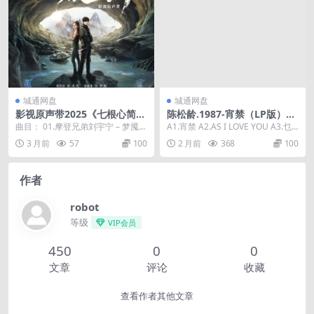
城通网盘
城通网盘
影视原声带2025《七根心简》
陈松龄.1987-宵禁（LP版）
FLAC
【娱乐唱片】【WAV+CUE】
曲目： 01.摩登兄弟刘宇宁 – 梦魇之
A1.宵禁 A2.AS I LOVE YOU A3.乜
后 02.希林娜依高 ...
都要威 A4.爱的禁地 A...
3 月前
57
100
2 月前
368
100
作者
robot
等级
VIP会员
450
0
0
文章
评论
收藏
查看作者其他文章