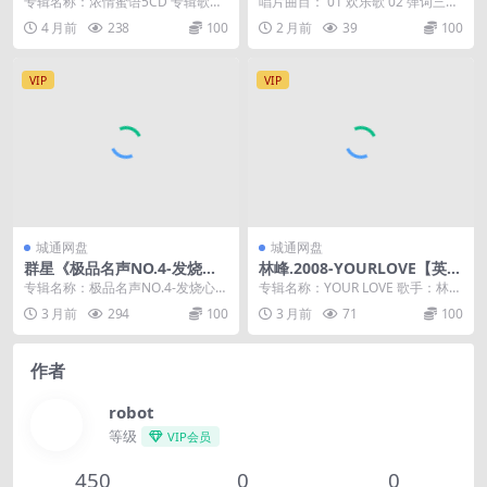
专辑名称：浓情蜜语5CD 专辑歌
唱片曲目： 01 欢乐歌 02 弹词三六
【WAV+CUE】
CUE]
手：谢采妘/康乔/龙飘飘/罗宾 发行
03 雨打芭蕉 04 倒垂帘 05 大...
4 月前
238
100
2 月前
39
100
公司：马来西...
VIP
VIP
城通网盘
城通网盘
群星《极品名声NO.4-发烧心
林峰.2008-YOURLOVE【英皇
醉·顶级靓声》[WAV+CUE]
娱乐】【WAV+CUE】
专辑名称：极品名声NO.4-发烧心醉
专辑名称：YOUR LOVE 歌手：林峯
·顶级靓声 STS+SRS专辑艺人：群星
语言：粤语 发行时间：2008/09/...
3 月前
294
100
3 月前
71
100
发行...
作者
robot
等级
VIP会员
450
0
0