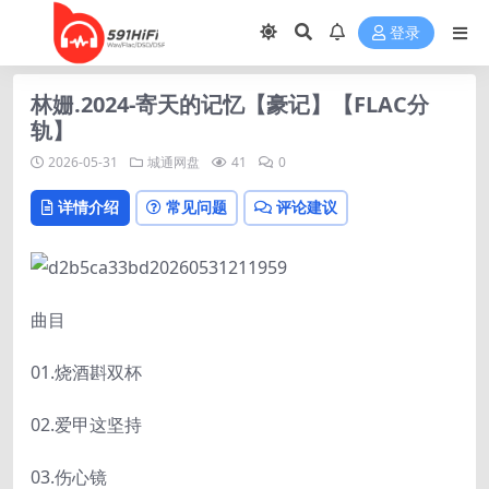
登录
林姗.2024-寄天的记忆【豪记】【FLAC分
轨】
2026-05-31
城通网盘
41
0
详情介绍
常见问题
评论建议
曲目
01.烧酒斟双杯
02.爱甲这坚持
03.伤心镜