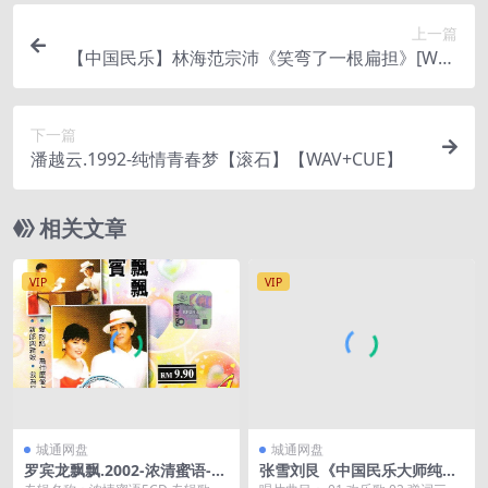
上一篇
【中国民乐】林海范宗沛《笑弯了一根扁担》[WAV
+CUE]
下一篇
潘越云.1992-纯情青春梦【滚石】【WAV+CUE】
相关文章
VIP
VIP
城通网盘
城通网盘
罗宾龙飘飘.2002-浓清蜜语-情
张雪刘艮《中国民乐大师纯独
歌语录VOL.4+5【音乐谷】
奏.CD04.扬琴(独奏)》[WAV+