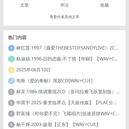
文章
评论
收藏
查看作者其他文章
热门内容
林忆莲.1997《最爱THEBESTOFSANDYLIVE》2CD【滚石】
1
林淑娟.1996-旧韵恋曲·不了情【华丽】【WAV+CUE】
2
2025年06月10日
3
韦唯《爱的奉献》黑胶CD[WAV+CUE]
4
林灵.1986-情调重现2CD（喜玛拉雅飞跃复刻版）【海丽】
5
华晨宇.2025-量变临界点【天娱传媒】【FLAC分轨】
6
郭富城《对你爱不完》飞碟唱片[低速原抓WAV+CUE]
7
杨千嬅.2003-扬眉【正东】【WAV+CUE】
8