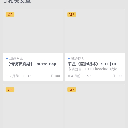
相关文章
VIP
VIP
城通网盘
城通网盘
【情调萨克斯】Fausto.Pape
群星《巨肺唱将》2CD【DTS-
tti-1988-OggiE.Saxremo88
WAV】
专辑曲目 CD1 01.lmagine–邓紫棋
02.泡沫̵...
2 月前
109
100
4 月前
69
100
VIP
VIP