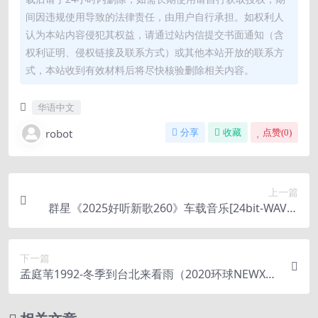
间因违规使用导致的法律责任，由用户自行承担。如权利人
认为本站内容侵犯其权益，请通过站内信提交书面通知（含
权利证明、侵权链接及联系方式）或其他本站开放的联系方
式，本站收到有效材料后将尽快核验删除相关内容。
华语中文
robot
分享
收藏
点赞(
0
)
上一篇
群星《2025好听新歌260》车载音乐[24bit-WAV分
轨]
下一篇
孟庭苇1992-冬季到台北来看雨（2020环球NEWXRC
D限量版）