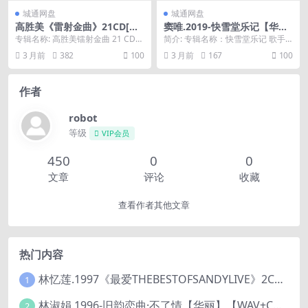
城通网盘
城通网盘
高胜美《雷射金曲》21CD[WA
窦唯.2019-快雪堂乐记【华侨
V+CUE]
出版社】【WAV+CCUE】
专辑名称: 高胜美镭射金曲 21 CD
简介: 专辑名称：快雪堂乐记 歌手
专辑歌手: 高胜美 唱片公司: 台湾上
名称：窦唯 & 不一样 制作发行：中
3 月前
382
100
3 月前
167
100
格...
国...
作者
robot
等级
VIP会员
450
0
0
文章
评论
收藏
查看作者其他文章
热门内容
林忆莲.1997《最爱THEBESTOFSANDYLIVE》2CD【滚石】
1
林淑娟.1996-旧韵恋曲·不了情【华丽】【WAV+CUE】
2