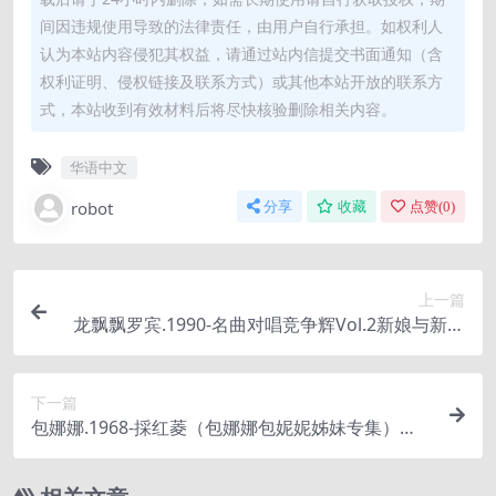
间因违规使用导致的法律责任，由用户自行承担。如权利人
认为本站内容侵犯其权益，请通过站内信提交书面通知（含
权利证明、侵权链接及联系方式）或其他本站开放的联系方
式，本站收到有效材料后将尽快核验删除相关内容。
华语中文
robot
分享
收藏
点赞(
0
)
上一篇
龙飘飘罗宾.1990-名曲对唱竞争辉Vol.2新娘与新郎
【快乐】
下一篇
包娜娜.1968-採红菱（包娜娜包妮妮姊妹专集）
【合众唱片】