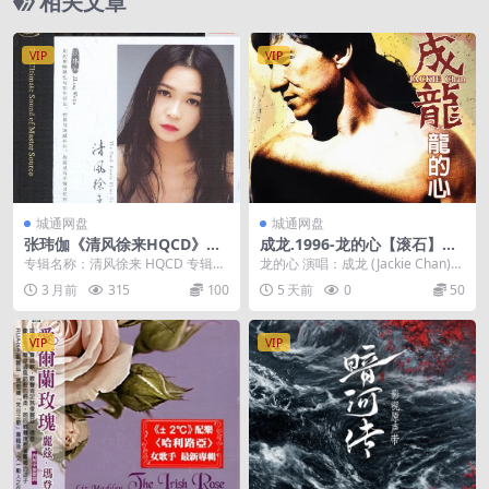
相关文章
VIP
VIP
城通网盘
城通网盘
张玮伽《清风徐来HQCD》
成龙.1996-龙的心【滚石】
【低速原抓WAV】
【WAV+CUE】
专辑名称：清风徐来 HQCD 专辑艺
龙的心 演唱：成龙 (Jackie Chan)
人：张玮伽 出版公司：齐鲁电子音
发行时间：1996年2月 发行：...
3 月前
315
100
5 天前
0
50
像出版社 制...
VIP
VIP