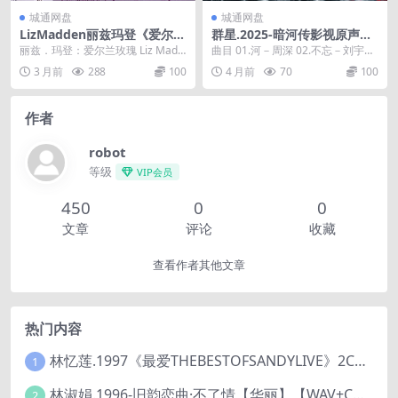
城通网盘
城通网盘
LizMadden丽兹玛登《爱尔兰
群星.2025-暗河传影视原声带
玫瑰》[WAV+CUE]
【天浩盛世】【FLAC分轨】
丽兹．玛登：爱尔兰玫瑰 Liz Madd
曲目 01.河－周深 02.不忘－刘宇宁
en: The Irish Rose 如...
03.潭中月－黄子弘凡 04.幸逢你
3 月前
288
100
4 月前
70
100
－...
作者
robot
等级
VIP会员
450
0
0
文章
评论
收藏
查看作者其他文章
热门内容
林忆莲.1997《最爱THEBESTOFSANDYLIVE》2CD【滚石】
1
林淑娟.1996-旧韵恋曲·不了情【华丽】【WAV+CUE】
2