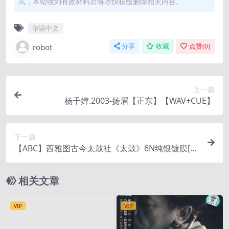
式，本站收到有效材料后将尽快核验删除相关内容。
华语中文
robot
分享
收藏
点赞(
0
)
上一篇
杨千嬅.2003-扬眉【正东】【WAV+CUE】
下一篇
【ABC】西雅图古今太鼓社《太鼓》6N纯银镀膜[W
AV+CUE]
相关文章
VIP
VIP