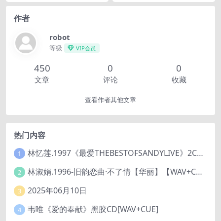
作者
robot
等级
VIP会员
450
0
0
文章
评论
收藏
查看作者其他文章
热门内容
林忆莲.1997《最爱THEBESTOFSANDYLIVE》2CD【滚石】
1
林淑娟.1996-旧韵恋曲·不了情【华丽】【WAV+CUE】
2
2025年06月10日
3
韦唯《爱的奉献》黑胶CD[WAV+CUE]
4