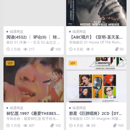
城通网盘
城通网盘
阅读(4532) ┆ 评论(0) ┆ 转载
【ABC唱片】《亚明-某天某地
(0)┆ 收藏(0)查看全文>>
某人》K2-012【WAV分轨】
曲目 01.洋澜一 – 生活 02.金志文 –
专辑曲目 01 House Of The Rising
宝贝你要...
Sun 02 用爱将心偷...
2 月前
217
100
4 天前
0
50
VIP
VIP
城通网盘
城通网盘
林忆莲.1997《最爱THEBEST
群星《巨肺唱将》2CD【DTS-
OFSANDYLIVE》2CD【滚
WAV】
专辑名称：最爱林忆莲 歌手姓名：
专辑曲目 CD1 01.lmagine–邓紫棋
石】
林忆莲 唱片公司：滚石唱片 发行时
02.泡沫̵...
3 月前
407
100
4 月前
69
100
间：1997年...