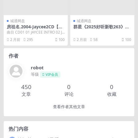
城通网盘
城通网盘
房祖名.2004-Jaycee2CD【太
群星《2025好听新歌263》车
合麦田】【WAV+CUE】
载音乐【24bit-WAV分轨】
曲目 CD01 01 JAYCEE INTRO 02 JA
YCEE 03 边走边...
2 月前
295
100
2 月前
58
100
作者
robot
等级
VIP会员
450
0
0
文章
评论
收藏
查看作者其他文章
热门内容