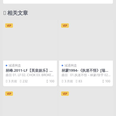
轨
相关文章
VIP
VIP
城通网盘
城通网盘
林峰.2011-LF【英皇娱乐】
林蒙1994-《执迷不悟》[瑞代
【WAV+CUE】
派][WAV+CUE]
曲目 01. LF 02. CHOK 03. BROKEN
曲目 01.执迷不悟 – 林蒙/张宇 02.
04. 11:53 ...
只想你知道 03.不...
3 月前
232
100
3 月前
83
100
VIP
VIP