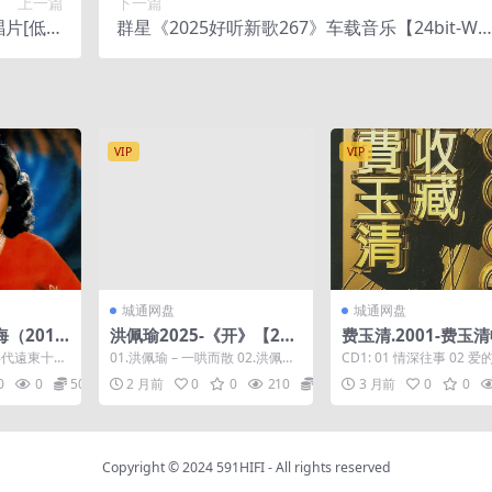
上一篇
下一篇
片[低速
群星《2025好听新歌267》车载音乐【24bit-WA
V+CUE]
V分轨】
VIP
VIP
城通网盘
城通网盘
海（2016
洪佩瑜2025-《开》【24b
费玉清.2001-费玉
凯联机
it-FLAC】
CD【华纳】【WAV+
年代遠東十大
01.洪佩瑜 – 一哄而散 02.洪佩瑜
CD1: 01 情深往事 02 
E】
E】
先後推出了
– 在太平洋中...
寂寞 03 花心 04 冬之夜 05 
0
0
50
2 月前
0
0
210
100
3 月前
0
0
..
Copyright © 2024
591HIFI
- All rights reserved