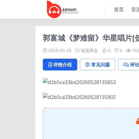
首页
音
郭富城《梦难留》华星唱片[低速
2026-05-28
城通网盘
0
0
35
详情介绍
常见问题
评