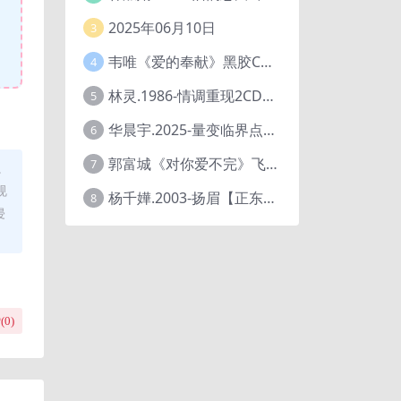
2025年06月10日
3
韦唯《爱的奉献》黑胶CD[WAV+CUE]
4
林灵.1986-情调重现2CD（喜玛拉雅飞跃复刻版）【海丽】
5
华晨宇.2025-量变临界点【天娱传媒】【FLAC分轨】
6
郭富城《对你爱不完》飞碟唱片[低速原抓WAV+CUE]
7
。
规
杨千嬅.2003-扬眉【正东】【WAV+CUE】
8
侵
(
0
)