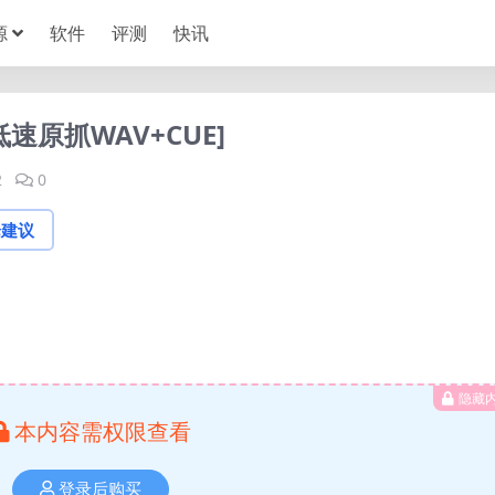
源
软件
评测
快讯
原抓WAV+CUE]
2
0
论建议
隐藏
本内容需权限查看
登录后购买