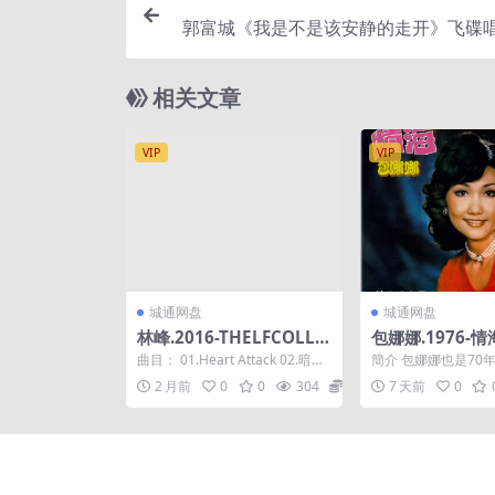
郭富城《我是不是该安静的走开》飞碟唱
原抓WA
相关文章
VIP
VIP
城通网盘
城通网盘
林峰.2016-THELFCOLLE
包娜娜.1976-情
CTIONVOL.1【英皇娱
梦田复黑版）【
曲目： 01.Heart Attack 02.暗中
簡介 包娜娜也是70
乐】【WAV+CUE
构】【WAV+CU
作乐 03.寂寞星球 04.如...
巨星之一，我們已經
2 月前
0
0
304
100
7 天前
0
三張復刻，一般上大家.