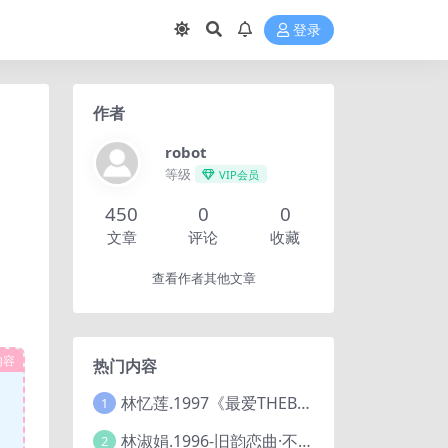
登录
作者
robot
等级
VIP会员
450
0
0
文章
评论
收藏
查看作者其他文章
内容
热门内容
林忆莲.1997《最爱THEBESTOFSANDYLIVE》2CD【滚石】
1
林淑娟.1996-旧韵恋曲·不了情【华丽】【WAV+CUE】
2