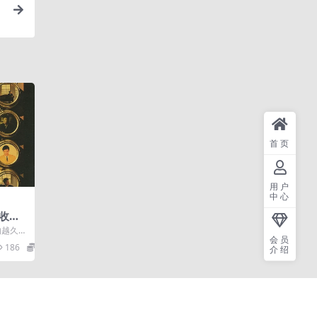
首页
用户
中心
清收藏2
CU
爱的越久越
会员
...
186
100
介绍