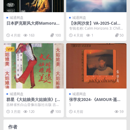
城通网盘
城通网盘
日本萨克斯风大师MamoruM
【休闲沙发】VA-2025-Calm
or《STANDARDS》24K金碟
Horizons3：ChilloutYourMi
专辑名称: Calm Horizons 3: Chillo
【WAV+CUE】
nd(FLAC)
ut Your Min...
4 月前
163
100
4 天前
1
50
VIP
城通网盘
城通网盘
群星《大姑娘美大姑娘浪》[W
张学友2024-《AMOUR·遥远
AV+CUE]
的她》LPCD45[WAV+CUE]
吉林省长白山音像出版社出版 吉林
5
省长白山音像集团公司发行（辽
3 月前
120
100
4 月前
59
源） JM-9201...
作者