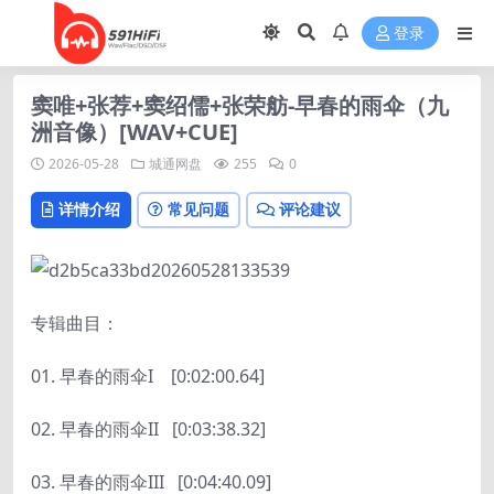
登录
窦唯+张荐+窦绍儒+张荣舫-早春的雨伞（九
洲音像）[WAV+CUE]
2026-05-28
城通网盘
255
0
详情介绍
常见问题
评论建议
专辑曲目：
01. 早春的雨伞I
[0:02:00.64]
02. 早春的雨伞II
[0:03:38.32]
03. 早春的雨伞III
[0:04:40.09]