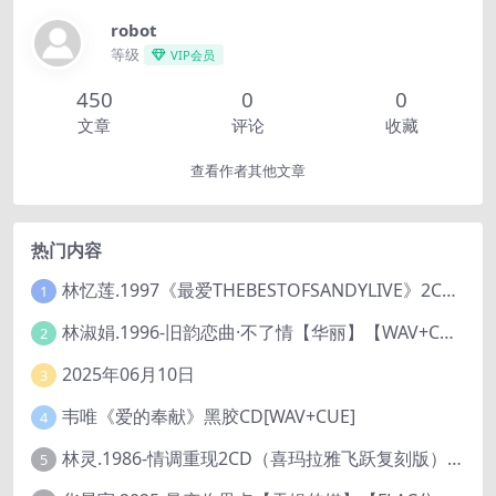
robot
等级
VIP会员
450
0
0
文章
评论
收藏
查看作者其他文章
热门内容
林忆莲.1997《最爱THEBESTOFSANDYLIVE》2CD【滚石】
1
林淑娟.1996-旧韵恋曲·不了情【华丽】【WAV+CUE】
2
2025年06月10日
3
韦唯《爱的奉献》黑胶CD[WAV+CUE]
4
林灵.1986-情调重现2CD（喜玛拉雅飞跃复刻版）【海丽】
5