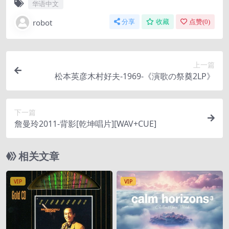
华语中文
robot
分享
收藏
点赞(
0
)
上一篇
松本英彦木村好夫-1969-《演歌の祭奠2LP》
下一篇
詹曼玲2011-背影[乾坤唱片][WAV+CUE]
相关文章
VIP
VIP