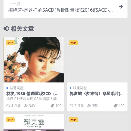
下一篇
梅艳芳-是这样的SACD[首批限量版](2016)[SACD-IS
O]
相关文章
VIP
VIP
城通网盘
城通网盘
林灵.1986-情调重现2CD（喜
郭富城《梦难留》华星唱片[低
玛拉雅飞跃复刻版）【海丽】
速原抓WAV+CUE]
曲目 01.情调重现 02.温情满人间 0
3.松林的低语 04.海韵 05.落花...
4 月前
340
100
2 月前
352
100
VIP
VIP