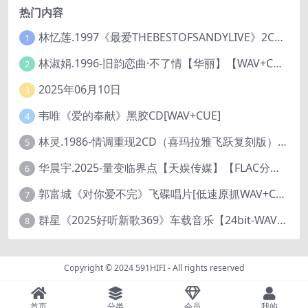
热门内容
林忆莲.1997《最爱THEBESTOFSANDYLIVE》2CD【滚石】
1
林淑娟.1996-旧韵恋曲·不了情【华丽】【WAV+CUE】
2
2025年06月10日
3
韦唯《爱的奉献》黑胶CD[WAV+CUE]
4
林灵.1986-情调重现2CD（喜玛拉雅飞跃复刻版）【海丽】
5
华晨宇.2025-量变临界点【天娱传媒】【FLAC分轨】
6
郭富城《对你爱不完》飞碟唱片[低速原抓WAV+CUE]
7
群星《2025好听新歌369》车载音乐【24bit-WAV分轨】
8
Copyright © 2024
591HIFI
- All rights reserved
首页
分类
会员
我的