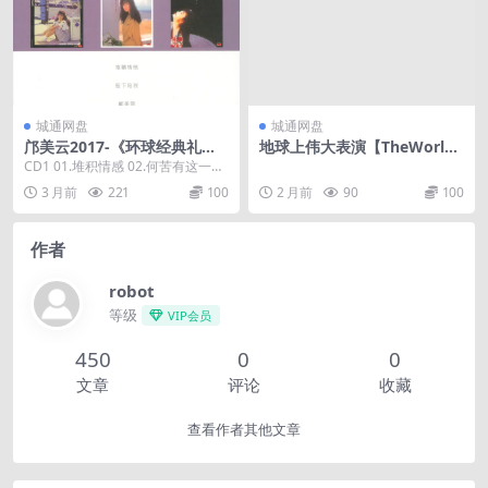
城通网盘
城通网盘
邝美云2017-《环球经典礼赞
地球上伟大表演【TheWorlds
2》3CD邝美云[环球][WAV+C
GreatestOperaAlbum】2CD
CD1 01.堆积情感 02.何苦有这一段
UE]
日子 03.伤心的我 04.星空的那一...
3 月前
221
100
2 月前
90
100
作者
robot
等级
VIP会员
450
0
0
文章
评论
收藏
查看作者其他文章