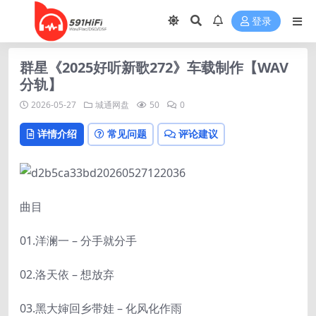
登录
群星《2025好听新歌272》车载制作【WAV
分轨】
2026-05-27
城通网盘
50
0
详情介绍
常见问题
评论建议
曲目
01.洋澜一 – 分手就分手
02.洛天依 – 想放弃
03.黑大婶回乡带娃 – 化风化作雨