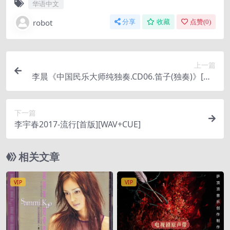
华语中文
robot
分享
收藏
点赞(
0
)
上一篇
李晨《中国民乐大师纯独奏.CD06.笛子(独奏)》[WA
V+CUE]
下一篇
李宇春2017-流行[首版][WAV+CUE]
相关文章
VIP
VIP