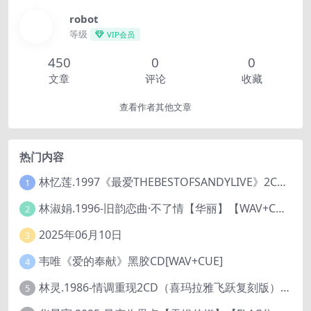
robot
等级
VIP会员
450
0
0
文章
评论
收藏
查看作者其他文章
热门内容
林忆莲.1997《最爱THEBESTOFSANDYLIVE》2CD【滚石】
1
林淑娟.1996-旧韵恋曲·不了情【华丽】【WAV+CUE】
2
2025年06月10日
3
韦唯《爱的奉献》黑胶CD[WAV+CUE]
4
林灵.1986-情调重现2CD（喜玛拉雅飞跃复刻版）【海丽】
5