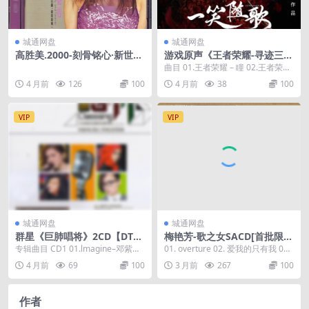
城通网盘
城通网盘
高胜美.2000-刻骨铭心·新世纪
游戏原声《王者荣耀-寻迹三星
情歌精选辑【齐威国际】
堆十周年限定皮肤音乐》2025
曲目 01.王者荣耀 – 瞳 02.王者荣耀
[24bit-FLAC]
– 女娲·...
4 月前
126
100
4 月前
38
100
VIP
VIP
城通网盘
城通网盘
群星《巨肺唱将》2CD【DTS-
梅艳芳-歌之女SACD[首批限量
WAV】
版](2017)[SACD-ISO]
专辑曲目 CD1 01.lmagine–邓紫棋
01. overture 02. 爱我的只有我 03.
02.泡沫̵...
爱是没余地 04. bi...
4 月前
69
100
3 月前
267
100
作者