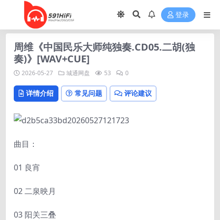
登录
周维《中国民乐大师纯独奏.CD05.二胡(独
奏)》[WAV+CUE]
2026-05-27
城通网盘
53
0
详情介绍
常见问题
评论建议
曲目：
01 良宵
02 二泉映月
03 阳关三叠