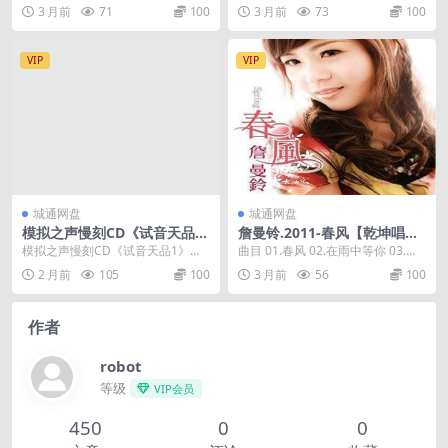
E】
语言：粤语 发行时间：2008/09/...
题曲 02.心...
3 月前
71
100
3 月前
73
100
VIP
VIP
城通网盘
城通网盘
模拟之声慢刻CD《试音天品
詹曼铃.2011-春风【乾坤唱
1》日本母盘[低速原抓WAV+C
片】【FLAC分轨】
模拟之声慢刻CD《试音天品1》日
曲目 01.春风 02.在雨中等你 03.风
UE]
本母盘[低速原抓WAV+CUE] 01.Tak
吹断了线 04.失恋茶 05.苦衷（...
2 月前
105
100
3 月前
56
100
e...
作者
robot
等级
VIP会员
450
0
0