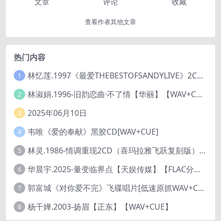
文章
评论
收藏
查看作者其他文章
热门内容
林忆莲.1997《最爱THEBESTOFSANDYLIVE》2CD【滚石】
1
林淑娟.1996-旧韵恋曲·不了情【华丽】【WAV+CUE】
2
2025年06月10日
3
韦唯《爱的奉献》黑胶CD[WAV+CUE]
4
林灵.1986-情调重现2CD（喜玛拉雅飞跃复刻版）【海丽】
5
华晨宇.2025-量变临界点【天娱传媒】【FLAC分轨】
6
郭富城《对你爱不完》飞碟唱片[低速原抓WAV+CUE]
7
杨千嬅.2003-扬眉【正东】【WAV+CUE】
8