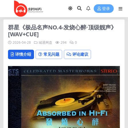
登录
群星《极品名声NO.4-发烧心醉·顶级靓声》
[WAV+CUE]
2026-04-28
城通网盘
294
0
详情介绍
常见问题
评论建议