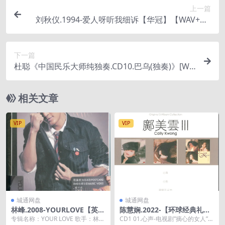
上一篇
刘秋仪.1994-爱人呀听我细诉【华冠】【WAV+CU
E】
下一篇
杜聪《中国民乐大师纯独奏.CD10.巴乌(独奏)》[WA
V+CUE]
相关文章
VIP
VIP
城通网盘
城通网盘
林峰.2008-YOURLOVE【英皇
陈慧娴.2022-【环球经典礼赞
娱乐】【WAV+CUE】
3】3CD【环球】【WAV+CU
专辑名称：YOUR LOVE 歌手：林峯
CD1 01.心声-电视剧”摘心的女人”主