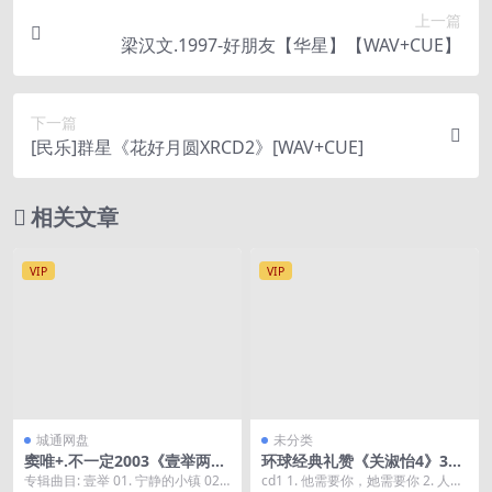
上一篇
梁汉文.1997-好朋友【华星】【WAV+CUE】
下一篇
[民乐]群星《花好月圆XRCD2》[WAV+CUE]
相关文章
VIP
VIP
城通网盘
未分类
窦唯+.不一定2003《壹举两
环球经典礼赞《关淑怡4》3C
得》2CD北京电视艺术中心
D[低速原抓WAV+CUE]
专辑曲目: 壹举 01. 宁静的小镇 02.
cd1 1. 他需要你，她需要你 2. 人生