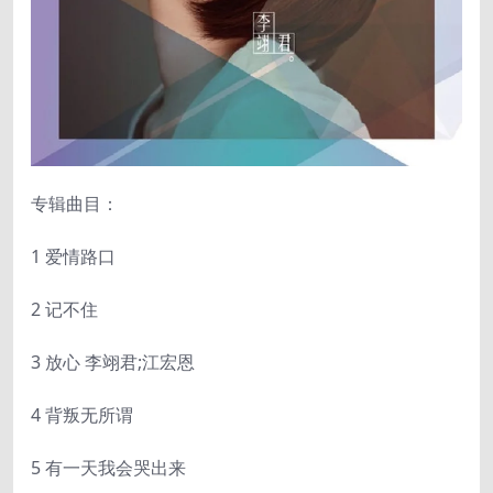
专辑曲目：
1 爱情路口
2 记不住
3 放心 李翊君;江宏恩
4 背叛无所谓
5 有一天我会哭出来