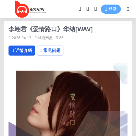
登录
李翊君《爱情路口》华纳[WAV]
2026-04-13
城通网盘
86
详情介绍
常见问题