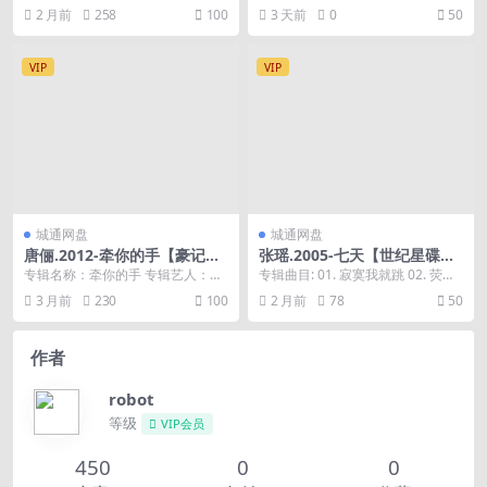
【WAV+CUE】
清爽雨空气记忆 03. 红旗 04...
可有知己 3. 夢劇場 (Rock ...
2 月前
258
100
3 天前
0
50
VIP
VIP
城通网盘
城通网盘
唐俪.2012-牵你的手【豪记】
张瑶.2005-七天【世纪星碟】
【WAV+CUE】
【WAV+CUE】
专辑名称：牵你的手 专辑艺人：唐
专辑曲目: 01. 寂寞我就跳 02. 荧光
俪 发行公司：豪记影视唱片有限公
03. 七天 04. 爱的无辜 歌...
3 月前
230
100
2 月前
78
50
司 发行时间：2...
作者
robot
等级
VIP会员
450
0
0