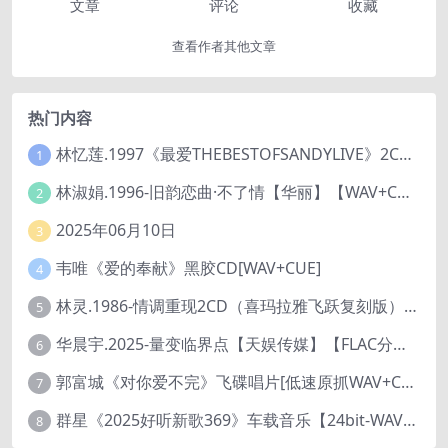
文章
评论
收藏
查看作者其他文章
热门内容
林忆莲.1997《最爱THEBESTOFSANDYLIVE》2CD【滚石】
1
林淑娟.1996-旧韵恋曲·不了情【华丽】【WAV+CUE】
2
2025年06月10日
3
韦唯《爱的奉献》黑胶CD[WAV+CUE]
4
林灵.1986-情调重现2CD（喜玛拉雅飞跃复刻版）【海丽】
5
华晨宇.2025-量变临界点【天娱传媒】【FLAC分轨】
6
郭富城《对你爱不完》飞碟唱片[低速原抓WAV+CUE]
7
群星《2025好听新歌369》车载音乐【24bit-WAV分轨】
8